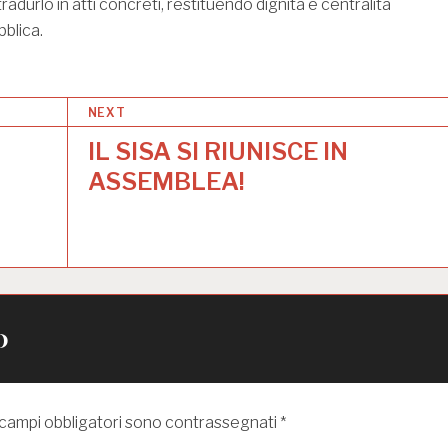
radurlo in atti concreti, restituendo dignità e centralità
bblica.
NEXT
IL SISA SI RIUNISCE IN
ASSEMBLEA!
o
 campi obbligatori sono contrassegnati
*