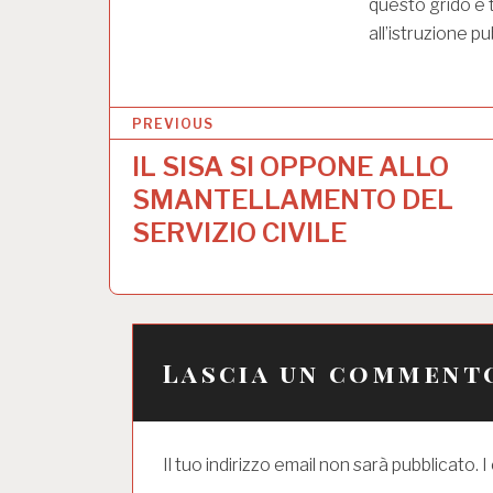
questo grido e t
all’istruzione pu
N
PREVIOUS
a
IL SISA SI OPPONE ALLO
v
SMANTELLAMENTO DEL
i
SERVIZIO CIVILE
g
a
z
Lascia un comment
i
o
n
Il tuo indirizzo email non sarà pubblicato.
I
e