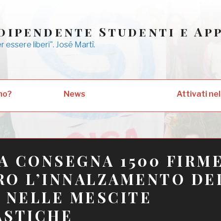
dipendente Studenti e Ap
er essere liberi". José Martì.
mo?
News
Attivati nel
SA CONSEGNA 1500 FIRM
O L’INNALZAMENTO DE
 NELLE MESCITE
ASTICHE