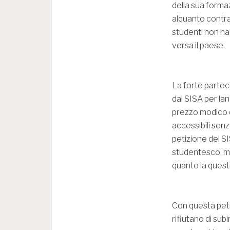
della sua formaz
alquanto contra
studenti non ha
versa il paese.
La forte parteci
dal SISA per lan
prezzo modico di
accessibili senza
petizione del S
studentesco, ma
quanto la questi
Con questa peti
rifiutano di subi