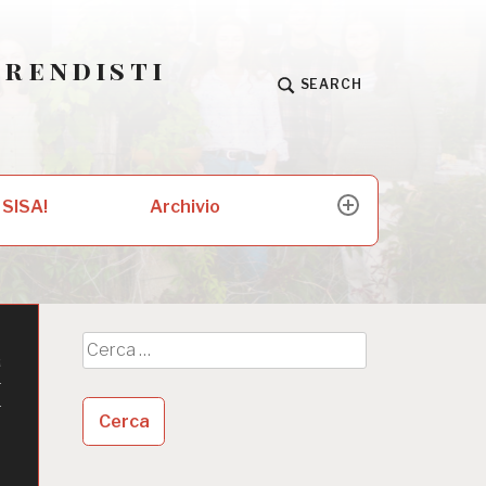
prendisti
SEARCH
Archivio
 SISA!
expand
child
menu
E
Ricerca
per:
I