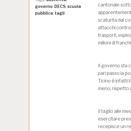
cantonale sotto
governo
,
DECS
,
scuola
apparentemente 
pubblica
,
tagli
scaturita dal c
attacchi contro 
trasporti, esplo
milioni di franchi
Il governo sta c
pari passo la po
Ticino è infatti
meno, rispetto a
Il taglio alle m
esercitare pres
recepisce un red