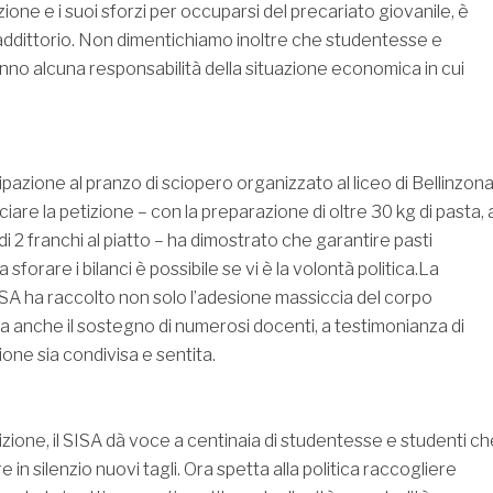
ione e i suoi sforzi per occuparsi del precariato giovanile, è
ddittorio. Non dimentichiamo inoltre che studentesse e
nno alcuna responsabilità della situazione economica in cui
pazione al pranzo di sciopero organizzato al liceo di Bellinzon
ciare la petizione – con la preparazione di oltre 30 kg di pasta, a
 2 franchi al piatto – ha dimostrato che garantire pasti
 sforare i bilanci è possibile se vi è la volontà politica.La
ISA ha raccolto non solo l’adesione massiccia del corpo
 anche il sostegno di numerosi docenti, a testimonianza di
one sia condivisa e sentita.
zione, il SISA dà voce a centinaia di studentesse e studenti ch
re in silenzio nuovi tagli. Ora spetta alla politica raccogliere