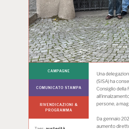
CAMPAGNE
Una delegazione
(SISA) ha conse
COMUNICATO STAMPA
Consiglio della 
all’innalzamento
persone, a mag
RIVENDICAZIONI &
PROGRAMMA
Da gennaio 2025,
aumento diretto
Tags:
austerità.