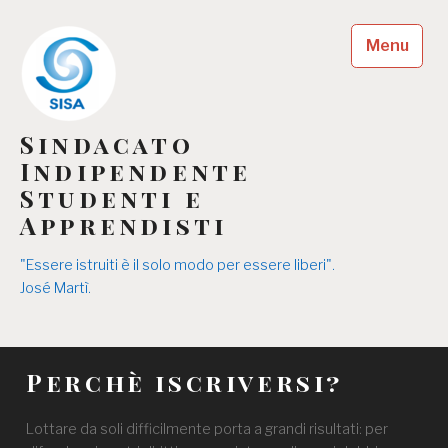
Skip
to
Menu
content
Sindacato
Indipendente
Studenti e
Apprendisti
"Essere istruiti è il solo modo per essere liberi".
José Martì.
Perchè iscriversi?
Lottare da soli difficilmente porta a grandi risultati: per