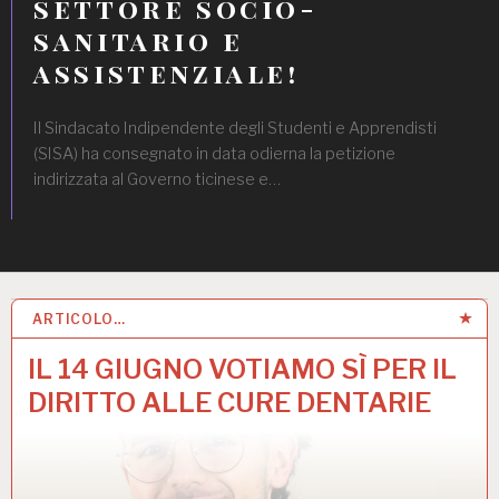
settore socio-
sanitario e
assistenziale!
Il Sindacato Indipendente degli Studenti e Apprendisti
(SISA) ha consegnato in data odierna la petizione
indirizzata al Governo ticinese e…
ARTICOLO…
IL 14 GIUGNO VOTIAMO SÌ PER IL
DIRITTO ALLE CURE DENTARIE