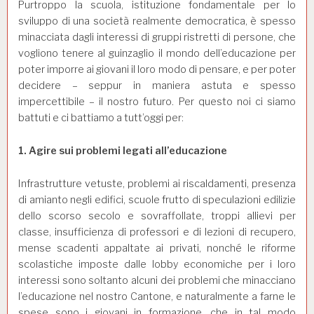
Purtroppo la
scuola
, istituzione fondamentale per lo
sviluppo di una società realmente democratica, è spesso
minacciata dagli interessi di gruppi ristretti di persone, che
vogliono tenere al guinzaglio il mondo dell’educazione per
poter imporre ai giovani il loro modo di pensare, e per poter
decidere – seppur in maniera astuta e spesso
impercettibile – il nostro futuro. Per questo noi ci siamo
battuti e ci battiamo a tutt’oggi per:
1. Agire sui problemi legati all’educazione
Infrastrutture vetuste, problemi ai riscaldamenti, presenza
di amianto negli edifici, scuole frutto di speculazioni edilizie
dello scorso secolo e sovraffollate, troppi allievi per
classe, insufficienza di professori e di lezioni di recupero,
mense scadenti appaltate ai privati, nonché le riforme
scolastiche imposte dalle lobby economiche per i loro
interessi sono soltanto alcuni dei problemi che minacciano
l’educazione nel nostro Cantone, e naturalmente a farne le
spese sono i giovani in formazione, che in tal modo