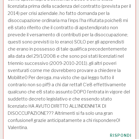
licenziata prima della scadenza del contratto (prevista per il
2014) per crisi aziendale..ho fatto domanda per la
disoccupazione ordinaria ma l’inps l’ha rifiutata poiche8 mi
e8 stato riferito che il contratto di apstendiprato non
prevede il versamento di contributi per la disoccupazione;
questi sono previsti (o lo erano) SOLO per gli apprendisti
che erano in possesso di tale qualifica precedentemente
alla data del 29/1/2008 e che sono poi stati licenziati nel
triennio successivo (2009-2010-2011)..gli altri poveri
sventurati come me dovrebbero provare a chiedere la
Mobilite0 Per deroga..ma visto che qui leggo tutto il
contrario non so pif9 a chi dar retta!! C’e8 effettivamente
qualcuno che e8 stato assunto DOPO l’entrata in vigore del
suddetto decreto legislativo e che essendo stato
licenziato HA AVUTO DIRITTO ALL’INDENNITA’ DI
DISOCCUPAZIONE??? Altrimenti si fa solo una gran
confusione!! grazie anticipatamente a chi rispondere0!
Valentina.
RISPONDI