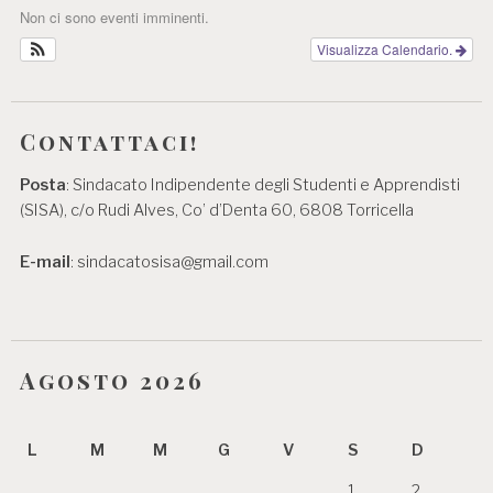
Non ci sono eventi imminenti.
Visualizza Calendario.
Contattaci!
Posta
: Sindacato Indipendente degli Studenti e Apprendisti
(SISA), c/o Rudi Alves, Co’ d’Denta 60, 6808 Torricella
E-mail
: sindacatosisa@gmail.com
Agosto 2026
L
M
M
G
V
S
D
1
2