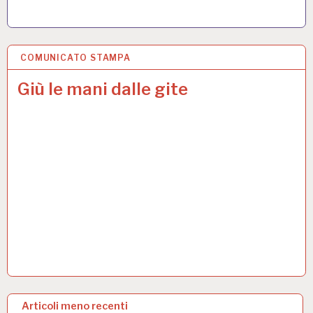
COMUNICATO STAMPA
22 NOV 2024
Giù le mani dalle gite
N
Articoli meno recenti