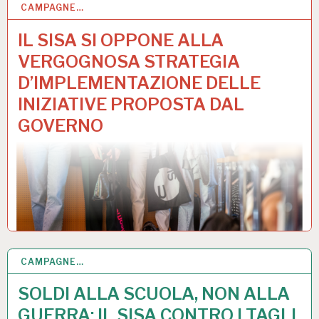
CAMPAGNE…
28 APR 2026
IL SISA SI OPPONE ALLA
VERGOGNOSA STRATEGIA
D’IMPLEMENTAZIONE DELLE
INIZIATIVE PROPOSTA DAL
GOVERNO
CAMPAGNE…
9 MAR 2026
SOLDI ALLA SCUOLA, NON ALLA
GUERRA: IL SISA CONTRO I TAGLI