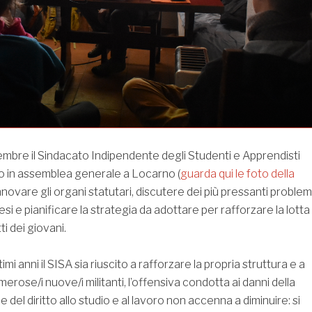
bre il Sindacato Indipendente degli Studenti e Apprendisti
ito in assemblea generale a Locarno (
guarda qui le foto della
innovare gli organi statutari, discutere dei più pressanti problem
nesi e pianificare la strategia da adottare per rafforzare la lotta
tti dei giovani.
mi anni il SISA sia riuscito a rafforzare la propria struttura e a
rose/i nuove/i militanti, l’offensiva condotta ai danni della
e del diritto allo studio e al lavoro non accenna a diminuire: si