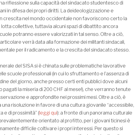
na riflessione sulla capacità del sindacato studentesco di
ani in difesa dei propri diritti. La deideologizzazione e
o in crescita nel mondo occidentale non favoriscono certo la
lotta collettive, tuttavia alcuni spazi di dibattito ancora
scuole potranno essere valorizzati in tal senso. Oltre a ciò,
rticolare verrà data alla formazione dei militanti sindacali,
entale per il radicamento e la crescita del sindacato stesso.
erale del SISA si è chinata sulle problematiche lavorative
lle scuole professionali (in cui lo sfruttamento e l’assenza di
’ordine del giorno, anche presso certi enti pubblici dove alcuni
pagati la miseria di 200 CHF al mese!), che verranno tenute
servazione e approfondite nei prossimi mesi. Oltre a ciò, è
una risoluzione in favore di una cultura giovanile “accessibile,
 e di prossimità” (
leggi qui
): a fronte di un panorama culturale
prevalentemente orientato al profitto, per i giovani ticinesi è
mente difficile coltivare i propri interessi. Per questo si