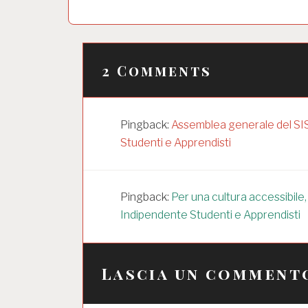
i
g
a
2 Comments
z
i
o
Pingback:
Assemblea generale del SISA
n
Studenti e Apprendisti
e
a
Pingback:
Per una cultura accessibile
r
Indipendente Studenti e Apprendisti
t
i
Lascia un comment
c
o