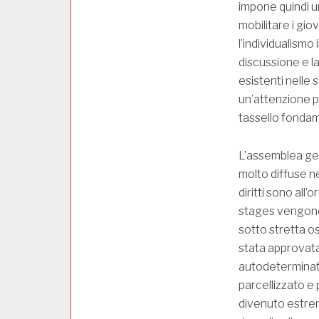
impone quindi u
mobilitare i giov
l’individualism
discussione e la 
esistenti nelle 
un’attenzione pa
tassello fondam
L’assemblea gen
molto diffuse ne
diritti sono all
stages vengono 
sotto stretta os
stata approvata 
autodeterminata
parcellizzato e 
divenuto estrema