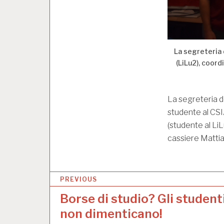
La segreteria 
(LiLu2), coord
La segreteria de
studente al CSIA
(studente al LiL
cassiere Mattia
N
PREVIOUS
a
Borse di studio? Gli student
v
non dimenticano!