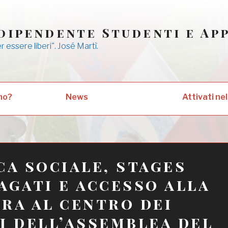
dipendente Studenti e Ap
er essere liberi". José Martì.
mo?
News
Attivati nel
ca sociale, stages
agati e accesso alla
ra al centro dei
i dell’assemblea del