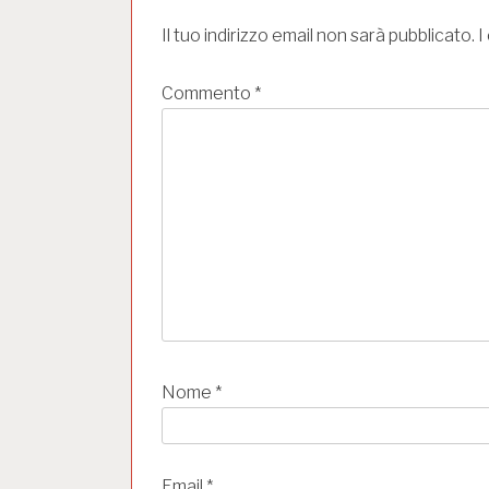
l
Il tuo indirizzo email non sarà pubblicato.
I
i
Commento
*
Nome
*
Email
*