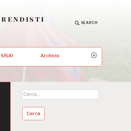
prendisti
SEARCH
Archivio
 SISA!
expand
child
menu
Ricerca
per: