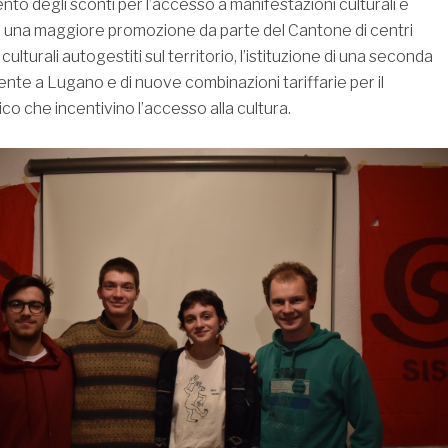
nto degli sconti per l’accesso a manifestazioni culturali e
bri, una maggiore promozione da parte del Cantone di centri
 culturali autogestiti sul territorio, l’istituzione di una seconda
ente a Lugano e di nuove combinazioni tariffarie per il
co che incentivino l’accesso alla cultura.