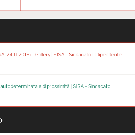
 (24.11.2018) – Gallery | SISA – Sindacato Indipendente
, autodeterminata e di prossimità | SISA – Sindacato
o