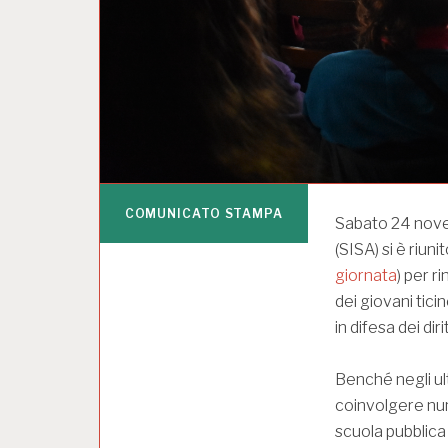
COMUNICATO STAMPA
Sabato 24 novem
(SISA) si è riun
giornata
) per r
dei giovani tici
in difesa dei diri
Benché negli ulti
coinvolgere nume
scuola pubblica 