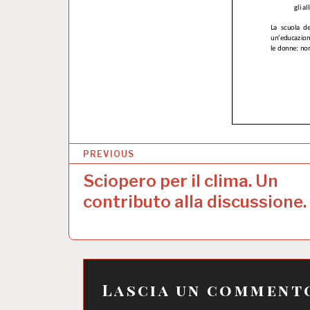
N
PREVIOUS
a
Sciopero per il clima. Un
v
contributo alla discussione.
i
g
a
Lascia un comment
z