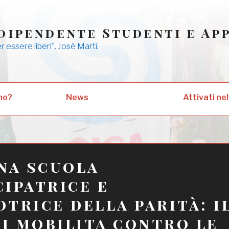
dipendente Studenti e Ap
er essere liberi". José Martì.
mo?
News
Attivati nel
na scuola
ipatrice e
trice della parità: i
si mobilita contro le