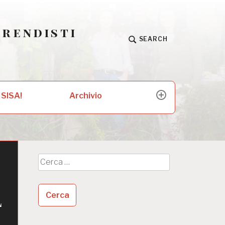
prendisti
SEARCH
Archivio
 SISA!
expand
child
menu
Ricerca
per:
l