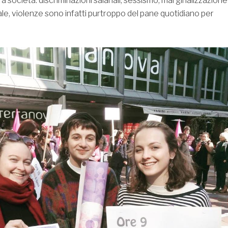
ra società: discriminazioni salariali, sessismo, marginalizzazione
ale, violenze sono infatti purtroppo del pane quotidiano per