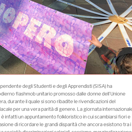
ipendente degli Studenti e degli Apprendisti (SISA) ha
’odierno flashmob unitario promosso dalle donne dell’Unione
ra, durante il quale si sono ribadite le rivendicazioni del
cale per una vera parità di genere. La giornata internazional
è infatti un appuntamento folkloristico in cui scambiarsi fiori e
asione di ricordare le grandi disparità che ancora esistono tra i