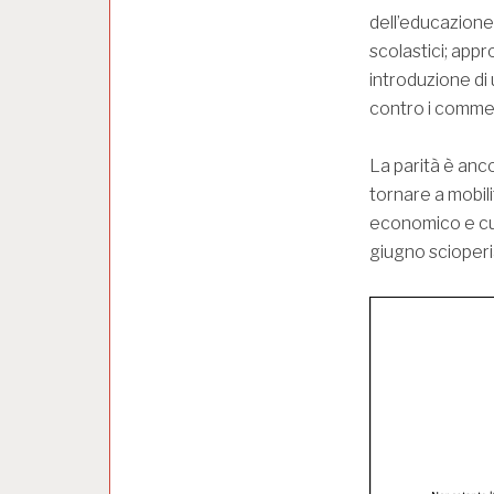
dell’educazione
scolastici; app
introduzione di 
contro i comment
La parità è anc
tornare a mobilit
economico e cult
giugno scioperi