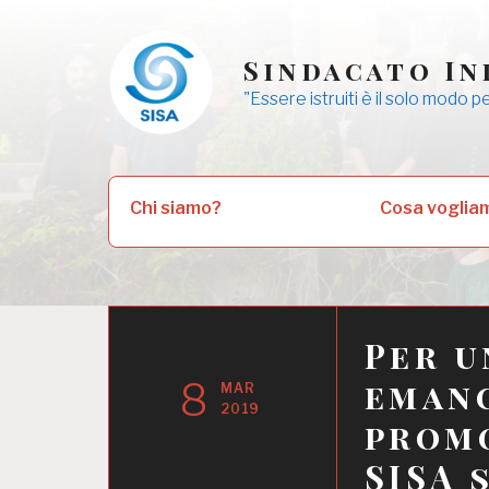
Skip
to
Sindacato In
content
"Essere istruiti è il solo modo p
Ricerca
Chi siamo?
Cosa voglia
per:
Per u
8
emanc
MAR
2019
promo
SISA 