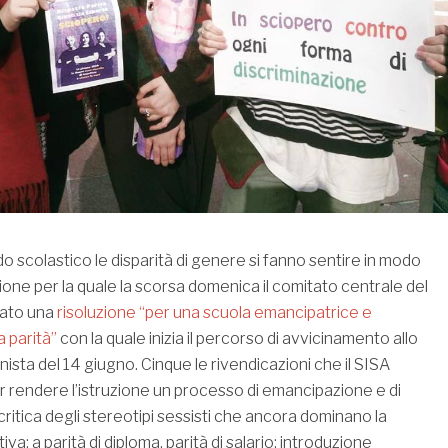
 scolastico le disparità di genere si fanno sentire in modo
ione per la quale la scorsa domenica il comitato centrale del
ato una
risoluzione “per una scuola emancipatrice e
 parità”
con la quale inizia il percorso di avvicinamento allo
sta del 14 giugno. Cinque le rivendicazioni che il SISA
rendere l’istruzione un processo di emancipazione e di
ritica degli stereotipi sessisti che ancora dominano la
iva: a parità di diploma, parità di salario; introduzione