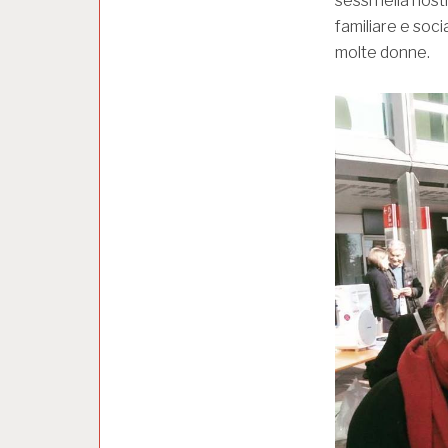
sessi nella nost
familiare e soci
molte donne.