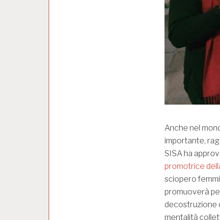
Anche nel mondo
importante, rag
SISA ha approv
promotrice della
sciopero femmini
promuoverà per 
decostruzione c
mentalità collett