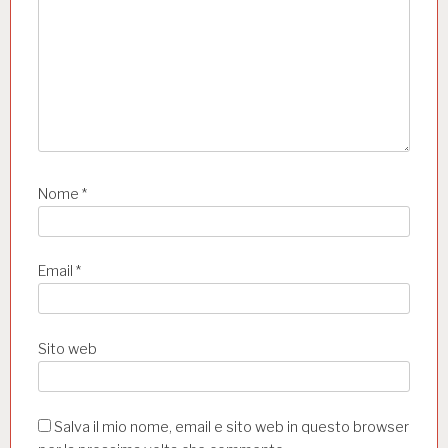
o
l
i
Nome
*
Email
*
Sito web
Salva il mio nome, email e sito web in questo browser