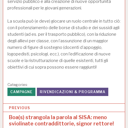
servizio pubblico e alla creazione di nuove opportunità
professionali per le giovani generazioni.
La scuola può (e deve) giocare un ruolo centrale in tutto ciò:
con il potenziamento delle borse di studio e dei sussidi agli
studenti (ad es. per il trasporto pubblico), con la riduzione
degli allievi per classe, con l’assunzione di un maggior
numero di figure di sostegno (docenti d’appoggio,
logopedisti, psicologi, ecc.), con l’edificazione di nuove
scuole e la ristrutturazione di quelle esistenti, tutti gli
obiettivi di cui sopra possono essere raggiunti!
Categories:
CAMPAGNE
RIVENDICAZIONI & PROGRAMMA
N
PREVIOUS
a
Boa(s) strangola la parola al SISA: meno
sviolinate contraddittorie, signor rettore!
v