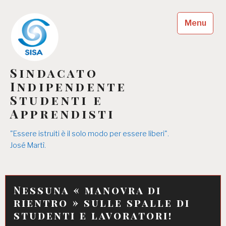
Skip
to
Menu
content
Sindacato
Indipendente
Studenti e
Apprendisti
"Essere istruiti è il solo modo per essere liberi".
José Martì.
Nessuna « manovra di
rientro » sulle spalle di
studenti e lavoratori!