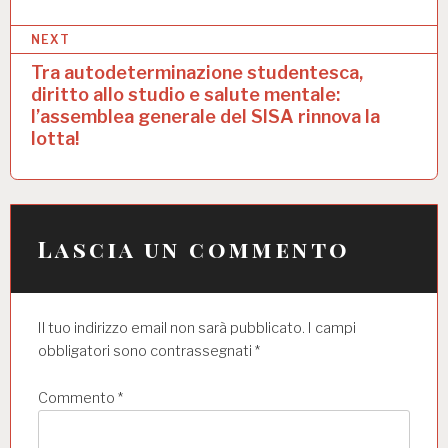
i
NEXT
g
Tra autodeterminazione studentesca,
a
diritto allo studio e salute mentale:
l’assemblea generale del SISA rinnova la
z
lotta!
i
o
n
Lascia un commento
e
a
r
Il tuo indirizzo email non sarà pubblicato.
I campi
t
obbligatori sono contrassegnati
*
i
Commento
*
c