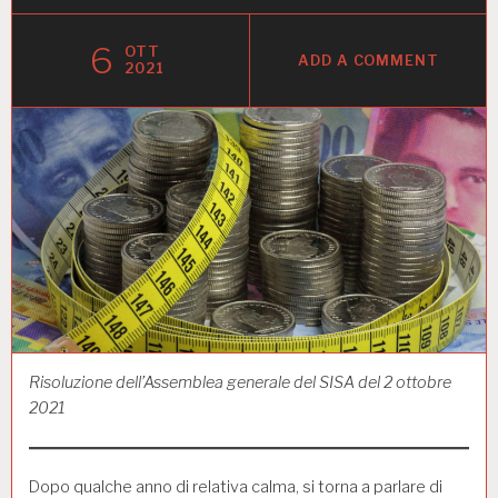
6
OTT
ADD A COMMENT
2021
Risoluzione dell’Assemblea generale del SISA del 2 ottobre
2021
Dopo qualche anno di relativa calma, si torna a parlare di