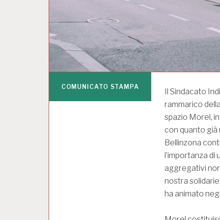
COMUNICATO STAMPA
Il Sindacato In
rammarico della
spazio Morel, in
con quanto già r
Bellinzona contr
l’importanza di
aggregativi non
nostra solidarie
ha animato negli
Morel costituis