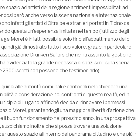
are spazio ad artisti della regione altrimenti impossibilitati ad
endosi però anche verso la scena nazionale e internazionale
no infatti gli artisti d’Oltralpe e stranieri portati in Ticino da
ndo questa un’esperienza limitata nel tempo (l’utilizzo degli
rage Morel è infatti possibile solo fino all’abbattimento dello
 quindi già dimostrato tutto il suo valore, grazie in particolare
l’associazione Drunken Sailors che ne ha assunto la gestione,
a evidenziato la grande necessità di spazi simili sulla scena
tre 2300 iscritti non possono che testimoniarlo).
ge quindi alle autorità comunali e cantonali nel richiedere una
bilità e considerazione nei confronti di queste realtà, ed in
Municipio di Lugano affinché decida di rinnovare i permessi
o spazio Morel, garantendogli una maggiore libertà d’azione che
e il buon funzionamento nel prossimo anno. In una prospettiva
, auspichiamo inoltre che si possa trovare una soluzione
er questo spazio all’interno del panorama cittadino e che più i