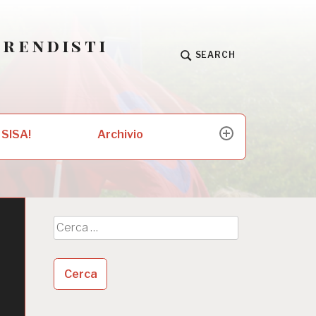
prendisti
SEARCH
Archivio
 SISA!
expand
child
menu
Ricerca
per: