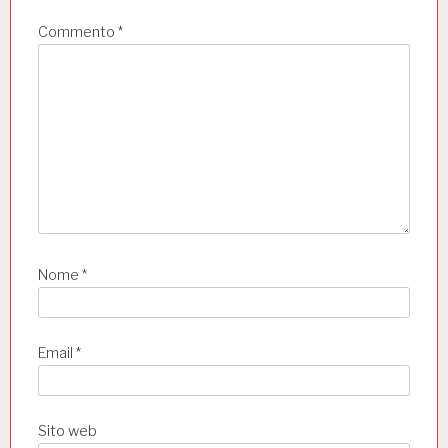
t
Commento
*
i
c
o
l
i
Nome
*
Email
*
Sito web