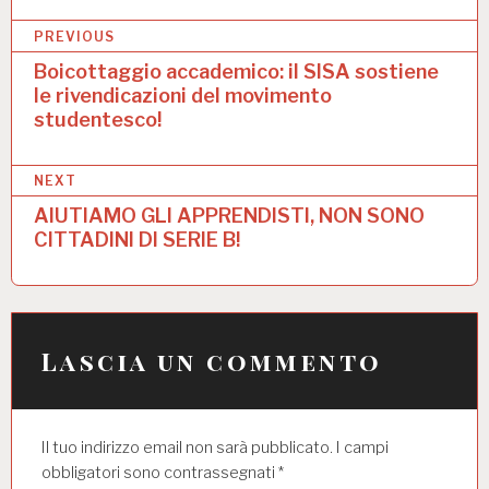
N
PREVIOUS
a
Boicottaggio accademico: il SISA sostiene
le rivendicazioni del movimento
v
studentesco!
i
g
NEXT
a
AIUTIAMO GLI APPRENDISTI, NON SONO
CITTADINI DI SERIE B!
z
i
o
n
Lascia un commento
e
a
Il tuo indirizzo email non sarà pubblicato.
I campi
r
obbligatori sono contrassegnati
*