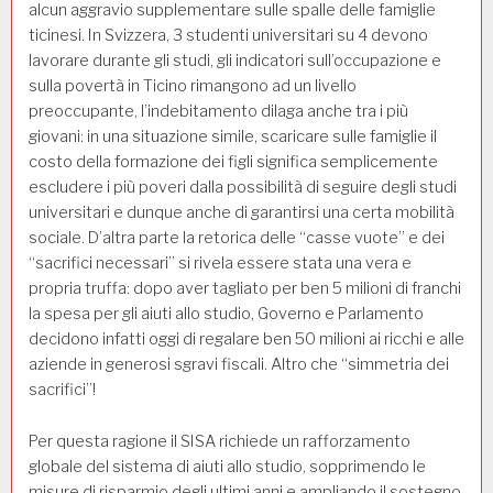
alcun aggravio supplementare sulle spalle delle famiglie
ticinesi. In Svizzera, 3 studenti universitari su 4 devono
lavorare durante gli studi, gli indicatori sull’occupazione e
sulla povertà in Ticino rimangono ad un livello
preoccupante, l’indebitamento dilaga anche tra i più
giovani: in una situazione simile, scaricare sulle famiglie il
costo della formazione dei figli significa semplicemente
escludere i più poveri dalla possibilità di seguire degli studi
universitari e dunque anche di garantirsi una certa mobilità
sociale. D’altra parte la retorica delle “casse vuote” e dei
“sacrifici necessari” si rivela essere stata una vera e
propria truffa: dopo aver tagliato per ben 5 milioni di franchi
la spesa per gli aiuti allo studio, Governo e Parlamento
decidono infatti oggi di regalare ben 50 milioni ai ricchi e alle
aziende in generosi sgravi fiscali. Altro che “simmetria dei
sacrifici”!
Per questa ragione il SISA richiede un rafforzamento
globale del sistema di aiuti allo studio, sopprimendo le
misure di risparmio degli ultimi anni e ampliando il sostegno