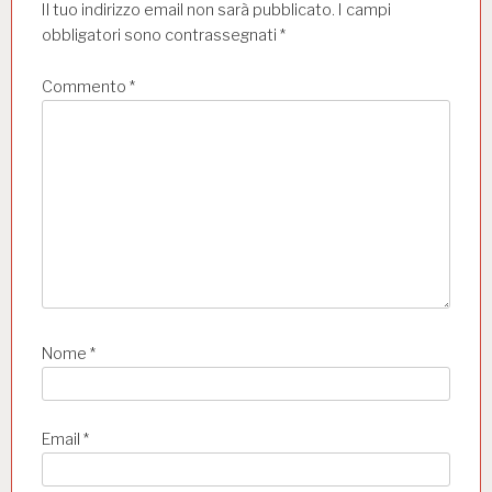
c
Il tuo indirizzo email non sarà pubblicato.
I campi
o
obbligatori sono contrassegnati
*
l
Commento
*
i
Nome
*
Email
*