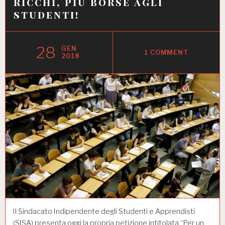
ricchi, più borse agli
studenti!
28
GEN
1 COMMENT
2018
Il Sindacato Indipendente degli Studenti e Apprendisti
(SISA) presenta oggi la propria petizione intitolata “Per un