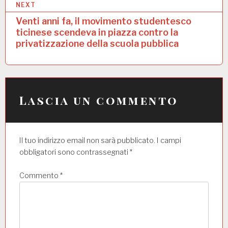
NEXT
g
Venti anni fa, il movimento studentesco
a
ticinese scendeva in piazza contro la
privatizzazione della scuola pubblica
z
i
o
n
Lascia un commento
e
a
Il tuo indirizzo email non sarà pubblicato.
I campi
r
obbligatori sono contrassegnati
*
t
Commento
*
i
c
o