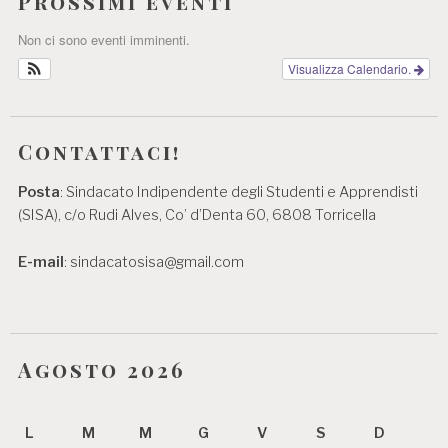
Prossimi eventi
Non ci sono eventi imminenti.
Visualizza Calendario.
Contattaci!
Posta
: Sindacato Indipendente degli Studenti e Apprendisti
(SISA), c/o Rudi Alves, Co’ d’Denta 60, 6808 Torricella
E-mail
: sindacatosisa@gmail.com
Agosto 2026
L
M
M
G
V
S
D