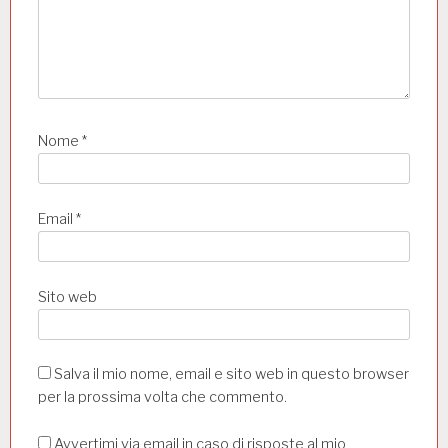
l
i
Nome
*
Email
*
Sito web
Salva il mio nome, email e sito web in questo browser
per la prossima volta che commento.
Avvertimi via email in caso di risposte al mio