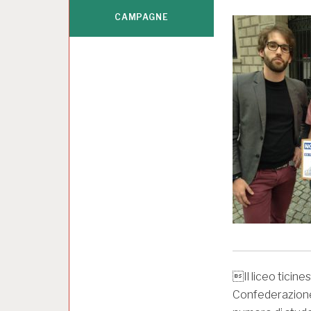
CAMPAGNE
Il liceo ticines
Confederazione 