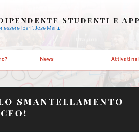
dipendente Studenti e Ap
er essere liberi". José Martì.
mo?
News
Attivati nel
llo smantellamento
iceo!