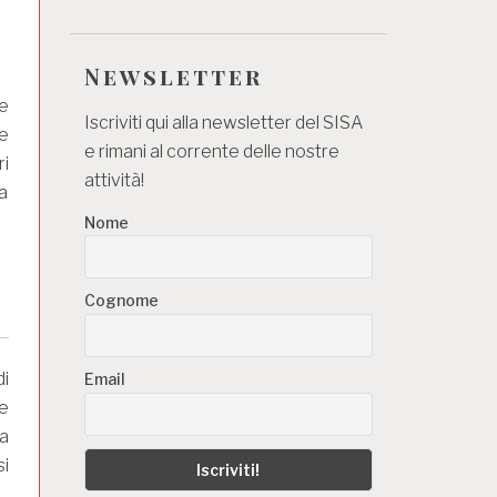
Newsletter
e
Iscriviti qui alla newsletter del SISA
 e
e rimani al corrente delle nostre
ri
attività!
a
Nome
Cognome
i
Email
ne
fa
si