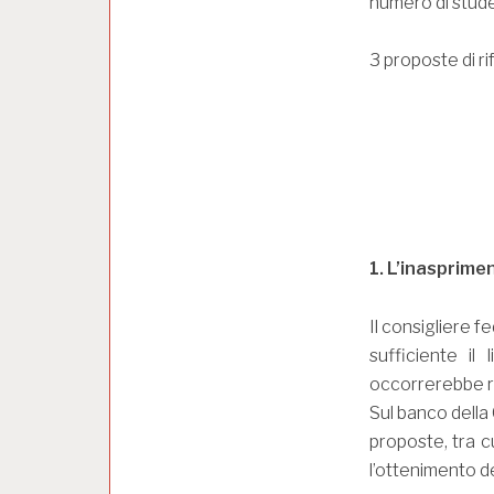
numero di studen
3 proposte di r
1. L’inasprime
Il consigliere 
sufficiente il
occorrerebbe riv
Sul banco della
proposte, tra c
l’ottenimento de