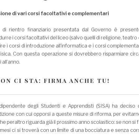
ione di vari corsi facoltativi e complementari
 di rientro finanziario presentata dal Governo è present
idurre i corsi facoltativi del liceo (salvo quelli di religione, teatro
lire i corsi di introduzione all’informatica e i corsi complementa
fisica. Con questa operazione si dovrebbero risparmiare circ
 all’anno.
non ci sta: firma anche tu!
ndipendente degli Studenti e Apprendisti (SISA) ha deciso d
tizione con cui opporsi a queste misure di riforma, per evitar
che peraltro riguarda già il prossimo anno scolastico: se non si 
 mesi ci si troverà con un limite di una bocciatura e senza cor