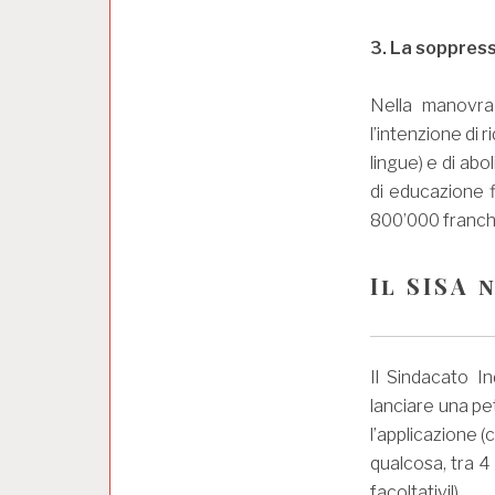
3. La soppress
Nella manovra
l’intenzione di r
lingue) e di abo
di educazione 
800’000 franchi
Il SISA 
Il Sindacato I
lanciare una pe
l’applicazione (
qualcosa, tra 4
facoltativi!).