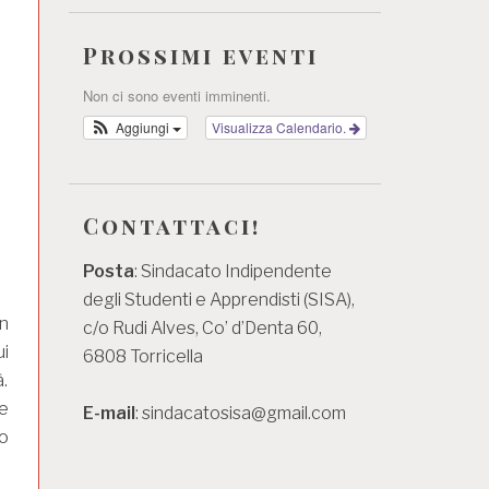
Prossimi eventi
Non ci sono eventi imminenti.
Aggiungi
Visualizza Calendario.
Contattaci!
Posta
: Sindacato Indipendente
degli Studenti e Apprendisti (SISA),
on
c/o Rudi Alves, Co’ d’Denta 60,
i
6808 Torricella
à.
ie
E-mail
: sindacatosisa@gmail.com
 o