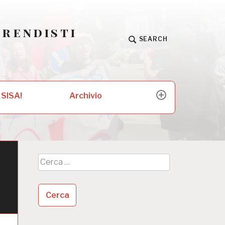
prendisti
SEARCH
Archivio
 SISA!
expand
child
menu
Ricerca
per: