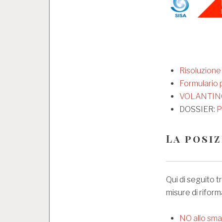
Risoluzione
Formulario p
VOLANTIN
DOSSIER:
P
La posiz
Qui di seguito t
misure di rifor
NO allo sma