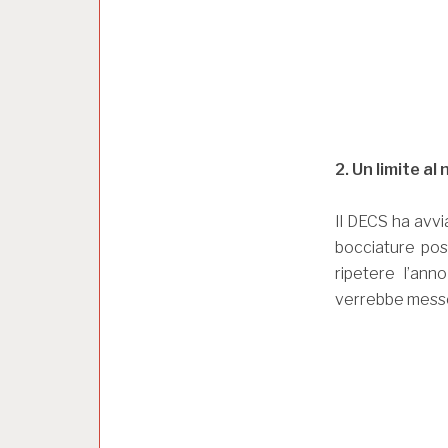
2. Un limite al
Il DECS ha avvi
bocciature poss
ripetere l’ann
verrebbe messo 