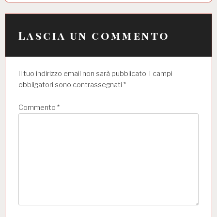
i
o
Lascia un commento
n
e
Il tuo indirizzo email non sarà pubblicato.
I campi
a
obbligatori sono contrassegnati
*
r
t
Commento
*
i
c
o
l
i