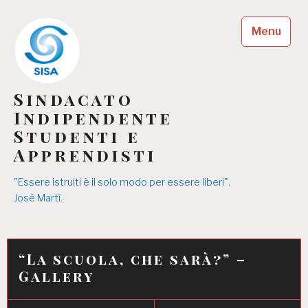
Skip
to
Menu
content
Sindacato
Indipendente
Studenti e
Apprendisti
"Essere istruiti è il solo modo per essere liberi".
José Martì.
“La scuola, che sarà?” –
Gallery