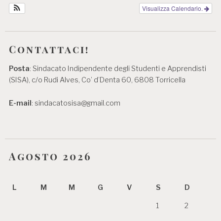
Visualizza Calendario.
Contattaci!
Posta
: Sindacato Indipendente degli Studenti e Apprendisti
(SISA), c/o Rudi Alves, Co’ d’Denta 60, 6808 Torricella
E-mail
: sindacatosisa@gmail.com
Agosto 2026
L
M
M
G
V
S
D
1
2