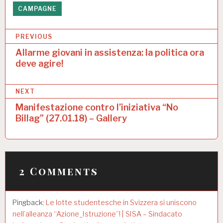
CAMPAGNE
N
PREVIOUS
a
Allarme giovani in assistenza: la politica ora
deve agire!
v
i
NEXT
g
Manifestazione contro l’iniziativa “No
a
Billag” (27.01.18) – Gallery
z
i
o
2 Comments
n
e
Pingback:
Le lotte studentesche in Svizzera si uniscono
a
nell’alleanza “Azione_Istruzione”! | SISA – Sindacato