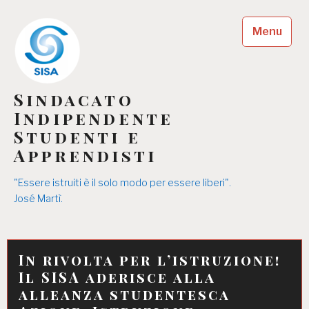
Skip
to
Menu
content
Sindacato
Indipendente
Studenti e
Apprendisti
"Essere istruiti è il solo modo per essere liberi".
José Martì.
In rivolta per l’istruzione!
Il SISA aderisce alla
alleanza studentesca