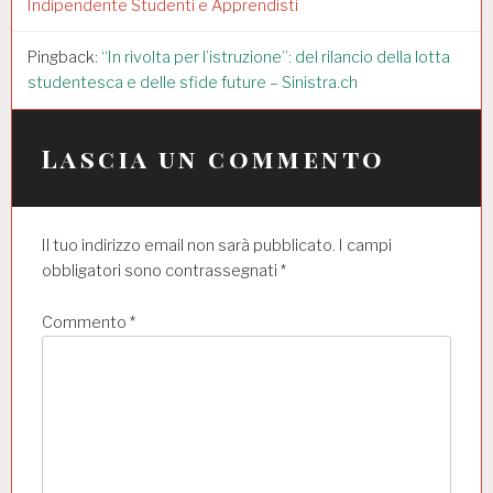
Indipendente Studenti e Apprendisti
r
t
Pingback:
“In rivolta per l’istruzione”: del rilancio della lotta
studentesca e delle sfide future – Sinistra.ch
i
c
Lascia un commento
o
l
i
Il tuo indirizzo email non sarà pubblicato.
I campi
obbligatori sono contrassegnati
*
Commento
*