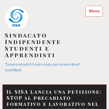
Skip
to
Menu
content
Sindacato
Indipendente
Studenti e
Apprendisti
"Essere istruiti è il solo modo per essere liberi".
José Martì.
Il SISA lancia una petizione:
STOP al precariato
formativo e lavorativo nel