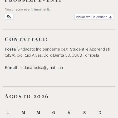
Non ci sono eventi imminenti.
Visualizza Calendario.
Contattaci!
Posta
: Sindacato Indipendente degli Studenti e Apprendisti
(SISA), c/o Rudi Alves, Co’ d’Denta 60, 6808 Torricella
E-mail
: sindacatosisa@gmail.com
Agosto 2026
L
M
M
G
V
S
D