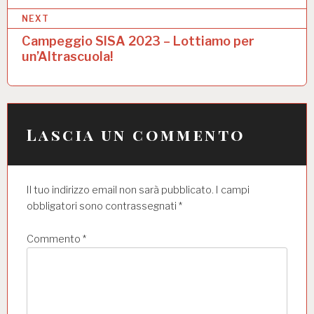
i
NEXT
g
Campeggio SISA 2023 – Lottiamo per
a
un’Altrascuola!
z
i
o
Lascia un commento
n
e
Il tuo indirizzo email non sarà pubblicato.
I campi
a
obbligatori sono contrassegnati
*
r
t
Commento
*
i
c
o