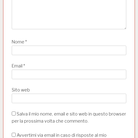
l
i
Nome
*
Email
*
Sito web
Salva il mio nome, email e sito web in questo browser
per la prossima volta che commento.
Avvertimi via email in caso di risposte al mio