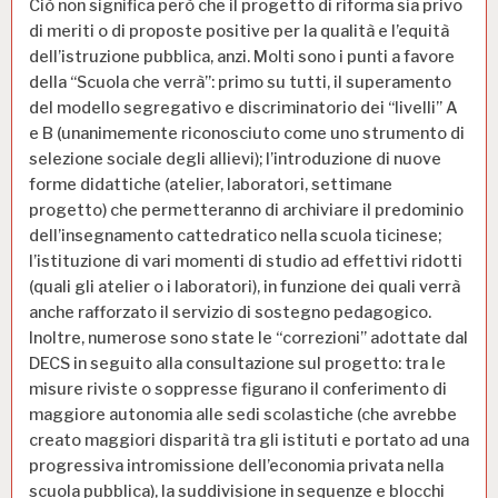
Ciò non significa però che il progetto di riforma sia privo
di meriti o di proposte positive per la qualità e l’equità
dell’istruzione pubblica, anzi. Molti sono i punti a favore
della “Scuola che verrà”: primo su tutti, il superamento
del modello segregativo e discriminatorio dei “livelli” A
e B (unanimemente riconosciuto come uno strumento di
selezione sociale degli allievi); l’introduzione di nuove
forme didattiche (atelier, laboratori, settimane
progetto) che permetteranno di archiviare il predominio
dell’insegnamento cattedratico nella scuola ticinese;
l’istituzione di vari momenti di studio ad effettivi ridotti
(quali gli atelier o i laboratori), in funzione dei quali verrà
anche rafforzato il servizio di sostegno pedagogico.
Inoltre, numerose sono state le “correzioni” adottate dal
DECS in seguito alla consultazione sul progetto: tra le
misure riviste o soppresse figurano il conferimento di
maggiore autonomia alle sedi scolastiche (che avrebbe
creato maggiori disparità tra gli istituti e portato ad una
progressiva intromissione dell’economia privata nella
scuola pubblica), la suddivisione in sequenze e blocchi