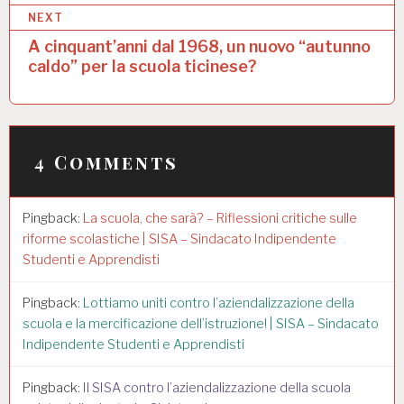
NEXT
i
A cinquant’anni dal 1968, un nuovo “autunno
g
caldo” per la scuola ticinese?
a
z
i
4 Comments
o
n
Pingback:
La scuola, che sarà? – Riflessioni critiche sulle
e
riforme scolastiche | SISA – Sindacato Indipendente
a
Studenti e Apprendisti
r
Pingback:
Lottiamo uniti contro l’aziendalizzazione della
t
scuola e la mercificazione dell’istruzione! | SISA – Sindacato
Indipendente Studenti e Apprendisti
i
c
Pingback:
Il SISA contro l’aziendalizzazione della scuola