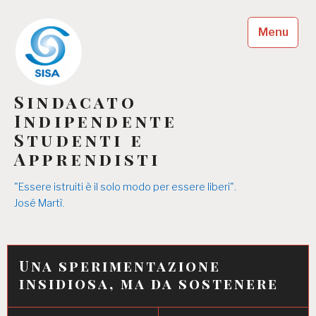
Skip
to
Menu
content
Sindacato
Indipendente
Studenti e
Apprendisti
"Essere istruiti è il solo modo per essere liberi".
José Martì.
Una sperimentazione
insidiosa, ma da sostenere