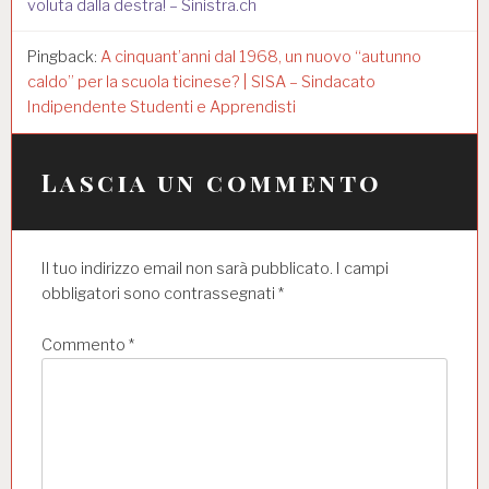
o
voluta dalla destra! – Sinistra.ch
l
Pingback:
A cinquant’anni dal 1968, un nuovo “autunno
i
caldo” per la scuola ticinese? | SISA – Sindacato
Indipendente Studenti e Apprendisti
Lascia un commento
Il tuo indirizzo email non sarà pubblicato.
I campi
obbligatori sono contrassegnati
*
Commento
*