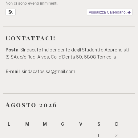
Non ci sono eventi imminenti.
Visualizza Calendario.
Contattaci!
Posta
: Sindacato Indipendente degli Studenti e Apprendisti
(SISA), c/o Rudi Alves, Co’ d’Denta 60, 6808 Torricella
E-mail
: sindacatosisa@gmail.com
Agosto 2026
L
M
M
G
V
S
D
1
2