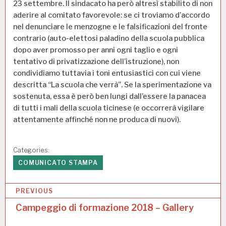
23 settembre. Il sindacato ha però altresì stabilito di non
aderire al comitato favorevole: se ci troviamo d’accordo
nel denunciare le menzogne e le falsificazioni del fronte
contrario (auto-elettosi paladino della scuola pubblica
dopo aver promosso per anni ogni taglio e ogni
tentativo di privatizzazione dell’istruzione), non
condividiamo tuttavia i toni entusiastici con cui viene
descritta “La scuola che verrà”. Se la sperimentazione va
sostenuta, essa è però ben lungi dall’essere la panacea
di tutti i mali della scuola ticinese (e occorrerà vigilare
attentamente affinché non ne produca di nuovi).
Categories:
COMUNICATO STAMPA
N
PREVIOUS
a
Campeggio di formazione 2018 – Gallery
v