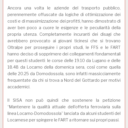
Ancora una volta le aziende del trasporto pubblico,
perennemente offuscate da logiche di ottimizzazione dei
costi e di massimizzazione dei profitti, hanno dimostrato di
aver ben poco a cuore le esigenze e le peculiarità della
propria utenza. Completamente incuranti dei disagi che
avrebbero provocato ai giovani ticinesi che si trovano
Oltralpe per proseguire i propri studi, le FFS e le FART
hanno deciso di sopprimere dei collegamenti fondamentali
per questi studenti: le corse delle 19.10 da Lugano e delle
18.48 da Locarno della domenica sera, così come quella
delle 20.25 da Domodossola, sono infatti massicciamente
frequentate da chi si trova a Nord del Gottardo per motivi
accademici.
Il SISA non può quindi che sostenere la petizione
“Mantenere la qualità attuale dell’offerta ferroviaria sulla
linea Locarno-Domodossola” lanciata da alcuni studenti del
Locarnese per spingere le FART a ritornare sui propri passi.