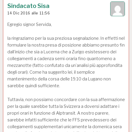
r
Sindacato Sisa
t
14 Dic 2016 alle 11:56
i
Egregio signor Servida,
c
la ringraziamo per la sua preziosa segnalazione. In effetti nel
o
formulare la nostra presa di posizione abbiamo presunto fin
l
dall’inizio che sia a Lucerna che a Zurigo esistessero dei
i
collegamenti a cadenza semi-oraria fino quantomeno a
mezzanotte (fatto confutato da un’analisi più approfondita
degli orari). Come ha suggerito lei, il semplice
mantenimento della corsa delle 19.10 da Lugano non
sarebbe quindi sufficiente.
Tuttavia, non possiamo concordare con la sua affermazione
per la quale sarebbe tutta la Svizzera a doversi adattare i
propri orari in funzione di Alptransit. A nostro parere,
sarebbe infatti sufficiente che le FFS prevedessero dei
collegamenti supplementari unicamente la domenica sera