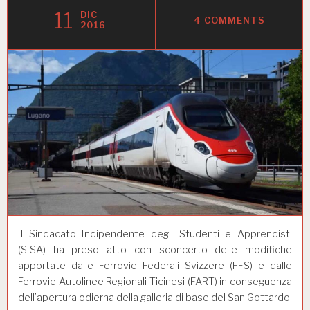
11
DIC
4 COMMENTS
2016
Il Sindacato Indipendente degli Studenti e Apprendisti
(SISA) ha preso atto con sconcerto delle modifiche
apportate dalle Ferrovie Federali Svizzere (FFS) e dalle
Ferrovie Autolinee Regionali Ticinesi (FART) in conseguenza
dell’apertura odierna della galleria di base del San Gottardo.