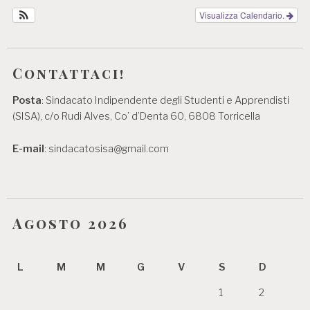
Visualizza Calendario.
Contattaci!
Posta
: Sindacato Indipendente degli Studenti e Apprendisti
(SISA), c/o Rudi Alves, Co’ d’Denta 60, 6808 Torricella
E-mail
: sindacatosisa@gmail.com
Agosto 2026
L
M
M
G
V
S
D
1
2