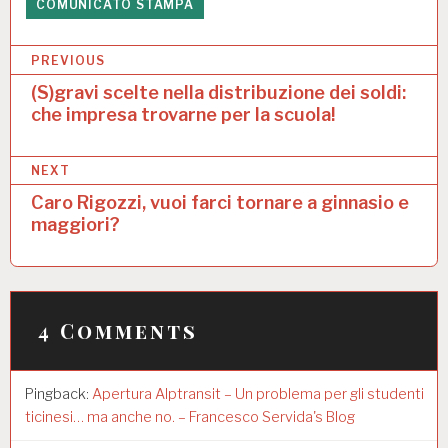
COMUNICATO STAMPA
N
PREVIOUS
a
(S)gravi scelte nella distribuzione dei soldi:
che impresa trovarne per la scuola!
v
i
NEXT
g
Caro Rigozzi, vuoi farci tornare a ginnasio e
a
maggiori?
z
i
o
4 Comments
n
e
Pingback:
Apertura Alptransit – Un problema per gli studenti
a
ticinesi… ma anche no. – Francesco Servida's Blog