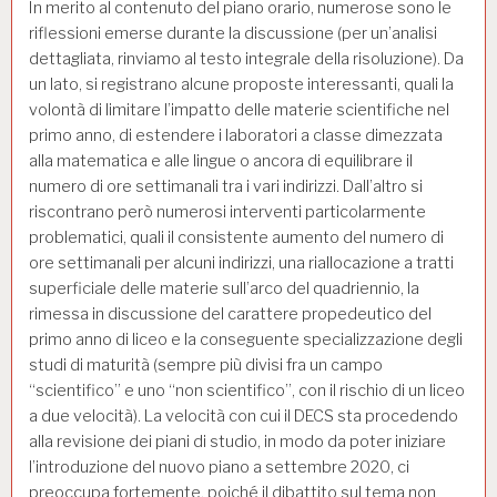
In merito al contenuto del piano orario, numerose sono le
riflessioni emerse durante la discussione (per un’analisi
dettagliata, rinviamo al testo integrale della risoluzione). Da
un lato, si registrano alcune proposte interessanti, quali la
volontà di limitare l’impatto delle materie scientifiche nel
primo anno, di estendere i laboratori a classe dimezzata
alla matematica e alle lingue o ancora di equilibrare il
numero di ore settimanali tra i vari indirizzi. Dall’altro si
riscontrano però numerosi interventi particolarmente
problematici, quali il consistente aumento del numero di
ore settimanali per alcuni indirizzi, una riallocazione a tratti
superficiale delle materie sull’arco del quadriennio, la
rimessa in discussione del carattere propedeutico del
primo anno di liceo e la conseguente specializzazione degli
studi di maturità (sempre più divisi fra un campo
“scientifico” e uno “non scientifico”, con il rischio di un liceo
a due velocità). La velocità con cui il DECS sta procedendo
alla revisione dei piani di studio, in modo da poter iniziare
l’introduzione del nuovo piano a settembre 2020, ci
preoccupa fortemente, poiché il dibattito sul tema non