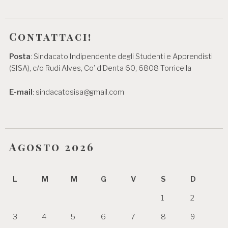
Contattaci!
Posta
: Sindacato Indipendente degli Studenti e Apprendisti
(SISA), c/o Rudi Alves, Co’ d’Denta 60, 6808 Torricella
E-mail
: sindacatosisa@gmail.com
Agosto 2026
L
M
M
G
V
S
D
1
2
3
4
5
6
7
8
9