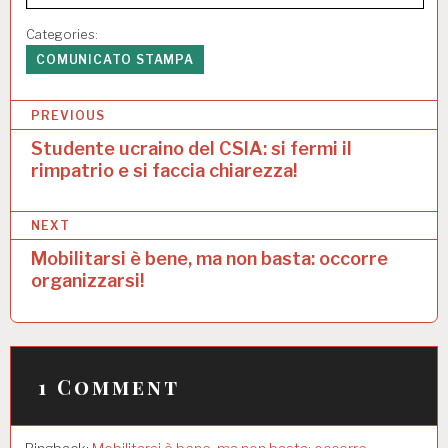
Categories:
COMUNICATO STAMPA
N
PREVIOUS
a
Studente ucraino del CSIA: si fermi il
rimpatrio e si faccia chiarezza!
v
i
NEXT
g
Mobilitarsi è bene, ma non basta: occorre
a
organizzarsi!
z
i
o
1 Comment
n
e