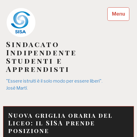
Skip
to
Menu
content
Sindacato
Indipendente
Studenti e
Apprendisti
"Essere istruiti è il solo modo per essere liberi".
José Martì.
Nuova griglia oraria del
Liceo: il SISA prende
posizione