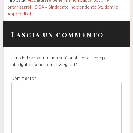
Pingback:
Mobilitarsi è bene, ma non basta: occorre
a
organizzarsi! | SISA – Sindacato Indipendente Studenti e
Apprendisti
r
t
Lascia un commento
i
c
o
Il tuo indirizzo email non sarà pubblicato.
I campi
obbligatori sono contrassegnati
*
l
i
Commento
*