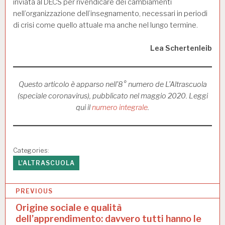
inviata al DECS per rivendicare dei cambiamenti
nell’organizzazione dell’insegnamento, necessari in periodi
di crisi come quello attuale ma anche nel lungo termine.
Lea Schertenleib
Questo articolo è apparso nell’8° numero de L’Altrascuola
(speciale coronavirus), pubblicato nel maggio 2020. Leggi
qui il
numero integrale
.
Categories:
L'ALTRASCUOLA
N
PREVIOUS
a
Origine sociale e qualità
dell’apprendimento: davvero tutti hanno le
v