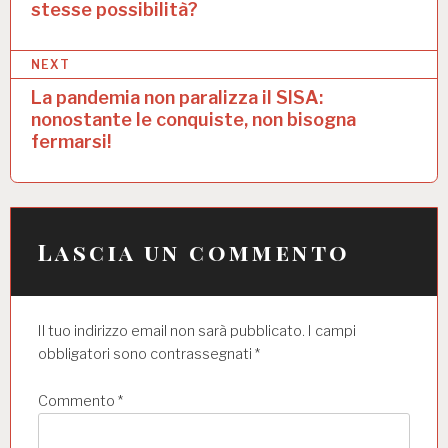
stesse possibilità?
i
g
NEXT
a
La pandemia non paralizza il SISA:
nonostante le conquiste, non bisogna
z
fermarsi!
i
o
n
Lascia un commento
e
a
r
Il tuo indirizzo email non sarà pubblicato.
I campi
t
obbligatori sono contrassegnati
*
i
Commento
*
c