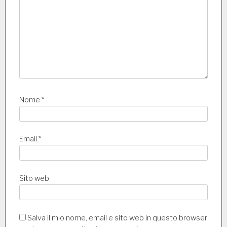
o
l
i
Nome
*
Email
*
Sito web
Salva il mio nome, email e sito web in questo browser