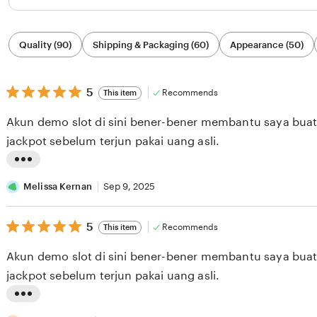
Filter
Quality (90)
Shipping & Packaging (60)
Appearance (50)
by
category
5
5
Recommends
This item
out
of
Akun demo slot di sini bener-bener membantu saya buat
5
stars
jackpot sebelum terjun pakai uang asli.
L
i
Melissa Kernan
Sep 9, 2025
s
5
t
5
Recommends
This item
out
i
of
Akun demo slot di sini bener-bener membantu saya buat
5
n
stars
jackpot sebelum terjun pakai uang asli.
g
r
L