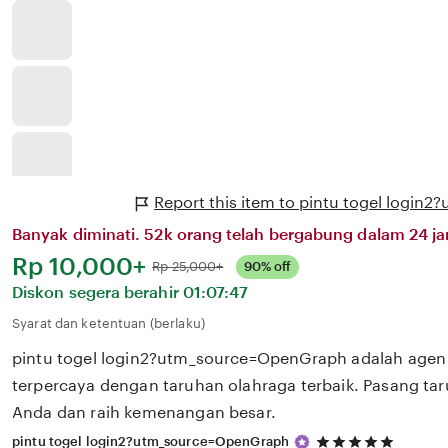
Report this item to pintu togel logi
Banyak diminati. 52k orang telah bergabung dalam 24 ja
Harga:
Rp 10,000+
Normal:
Rp 25,000+
90% off
Diskon segera berahir
01:07:47
Syarat dan ketentuan (berlaku)
pintu togel login2?utm_source=OpenGraph adalah agen j
terpercaya dengan taruhan olahraga terbaik. Pasang tar
Anda dan raih kemenangan besar.
5
pintu togel login2?utm_source=OpenGraph